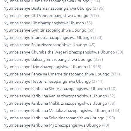
Nyumba zenye Kisima zinazopangishwa Ubungo
(
154
)
Nyumba zenye Bustani zinazopangishwa Ubungo
(
2785
)
Nyumba zenye CCTV zinazopangishwa Ubungo
(
519
)
Nyumba zenye Lift zinazopangishwa Ubungo
(
33
)
Nyumba zenye Gym zinazopangishwa Ubungo
(
69
)
Nyumba zenye Intaneti zinazopangishwa Ubungo
(
353
)
Nyumba zenye Solar zinazopangishwa Ubungo
(
45
)
Nyumba zenye Chumba cha Wageni zinazopangishwa Ubungo
(
50
)
Nyumba zenye Balcony zinazopangishwa Ubungo
(
357
)
Nyumba zenye Uzio zinazopangishwa Ubungo
(
11928
)
Nyumba zenye Fence ya Umeme zinazopangishwa Ubungo
(
834
)
Nyumba zenye Heater zinazopangishwa Ubungo
(
2711
)
Nyumba zenye Karibu na Shule zinazopangishwa Ubungo
(
120
)
Nyumba zenye Karibu na Kanisa zinazopangishwa Ubungo
(
32
)
Nyumba zenye Karibu na Msikiti zinazopangishwa Ubungo
(
38
)
Nyumba zenye Karibu na Maduka zinazopangishwa Ubungo
(
134
)
Nyumba zenye Karibu na Soko zinazopangishwa Ubungo
(
190
)
Nyumba zenye Karibu na Mji zinazopangishwa Ubungo
(
40
)