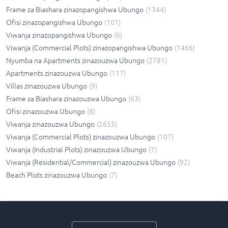
Frame za Biashara zinazopangishwa Ubungo
(
1344
)
Ofisi zinazopangishwa Ubungo
(
101
)
Viwanja zinazopangishwa Ubungo
(
6
)
Viwanja (Commercial Plots) zinazopangishwa Ubungo
(
1466
)
Nyumba na Apartments zinazouzwa Ubungo
(
2781
)
Apartments zinazouzwa Ubungo
(
117
)
Villas zinazouzwa Ubungo
(
9
)
Frame za Biashara zinazouzwa Ubungo
(
63
)
Ofisi zinazouzwa Ubungo
(
8
)
Viwanja zinazouzwa Ubungo
(
2655
)
Viwanja (Commercial Plots) zinazouzwa Ubungo
(
107
)
Viwanja (Industrial Plots) zinazouzwa Ubungo
(
1
)
Viwanja (Residential/Commercial) zinazouzwa Ubungo
(
92
)
Beach Plots zinazouzwa Ubungo
(
7
)