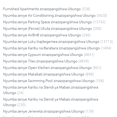
Furnished Apartments zinazopangishwa Ubungo
(
528
)
Nyumba zenye Air Conditioning zinazopangishwa Ubungo
(
5620
)
Nyumba zenye Parking Space zinazopangishwa Ubungo
(
13742
)
Nyumba zenye (Fence) Ukuta zinazopangishwa Ubungo
(
200
)
Nyumba zenye AirBnB zinazopangishwa Ubungo
(
246
)
Nyumba zenye Luku Inajitegemea zinazopangishwa Ubungo
(
13713
)
Nyumba zenye Karibu na Barabara zinazopangishwa Ubungo
(
1494
)
Nyumba zenye Gypsum zinazopangishwa Ubungo
(
4831
)
Nyumba zenye Tiles zinazopangishwa Ubungo
(
4839
)
Nyumba zenye Open Kitchen zinazopangishwa Ubungo
(
941
)
Nyumba zenye Makabati zinazopangishwa Ubungo
(
898
)
Nyumba zenye Swimming Pool zinazopangishwa Ubungo
(
106
)
Nyumba zenye Karibu na Stendi ya Mabasi zinazopangishwa
Ubungo
(
24
)
Nyumba zenye Karibu na Stendi ya Mabasi zinazopangishwa
Ubungo
(
230
)
Nyumba zenye Jenereta zinazopangishwa Ubungo
(
139
)