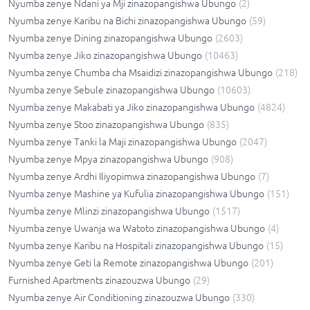
Nyumba zenye Ndani ya Mji zinazopangishwa Ubungo
(
2
)
Nyumba zenye Karibu na Bichi zinazopangishwa Ubungo
(
59
)
Nyumba zenye Dining zinazopangishwa Ubungo
(
2603
)
Nyumba zenye Jiko zinazopangishwa Ubungo
(
10463
)
Nyumba zenye Chumba cha Msaidizi zinazopangishwa Ubungo
(
218
)
Nyumba zenye Sebule zinazopangishwa Ubungo
(
10603
)
Nyumba zenye Makabati ya Jiko zinazopangishwa Ubungo
(
4824
)
Nyumba zenye Stoo zinazopangishwa Ubungo
(
835
)
Nyumba zenye Tanki la Maji zinazopangishwa Ubungo
(
2047
)
Nyumba zenye Mpya zinazopangishwa Ubungo
(
908
)
Nyumba zenye Ardhi Iliyopimwa zinazopangishwa Ubungo
(
7
)
Nyumba zenye Mashine ya Kufulia zinazopangishwa Ubungo
(
151
)
Nyumba zenye Mlinzi zinazopangishwa Ubungo
(
1517
)
Nyumba zenye Uwanja wa Watoto zinazopangishwa Ubungo
(
4
)
Nyumba zenye Karibu na Hospitali zinazopangishwa Ubungo
(
15
)
Nyumba zenye Geti la Remote zinazopangishwa Ubungo
(
201
)
Furnished Apartments zinazouzwa Ubungo
(
29
)
Nyumba zenye Air Conditioning zinazouzwa Ubungo
(
330
)