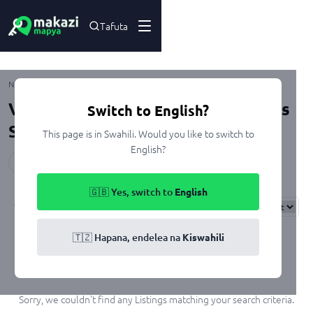
Tafuta
Ubungo
Nyumbani
Kupangisha
Dar Es Salaam
Viwanja na Nyumba Ubungo, Dar Es
Switch to English?
Salaam
This page is in Swahili. Would you like to switch to
English?
Kimara
Mbezi
Goba
Sinza
Ubungo
Madale
🇬🇧 Yes, switch to
English
Results
Found
0
Sort By:
🇹🇿 Hapana, endelea na
Kiswahili
Sorry, we couldn't find any Listings matching your search criteria.