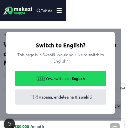
Tafuta
Morogoro
Nyumbani
Kupangisha
Viwanja na Nyumba zenye Chumba
Switch to English?
cha Msaidizi zinazopangishwa
This page is in Swahili. Would you like to switch to
English?
Morogoro
Huduma
:
servantQuarter
🇬🇧 Yes, switch to
English
Mkalama
Mazimbu
Bigwa
Kihonda
Kiegeya Center
Kola
🇹🇿 Hapana, endelea na
Kiswahili
Results
Found
4
Sort By:
Sh.
500,000
/month