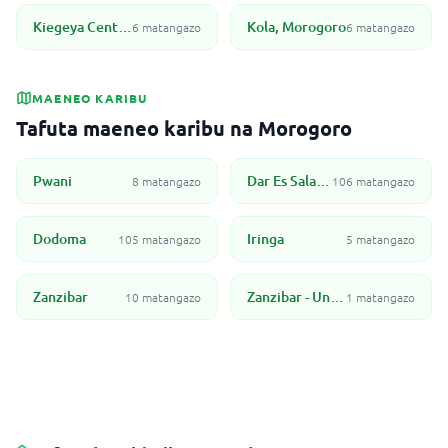
Kiegeya Center, Morogoro
Kola, Morogoro
6 matangazo
6 matangazo
MAENEO KARIBU
Tafuta maeneo karibu na Morogoro
Pwani
Dar Es Salaam
8 matangazo
106 matangazo
Dodoma
Iringa
105 matangazo
5 matangazo
Zanzibar
Zanzibar - Unguja North
10 matangazo
1 matangazo