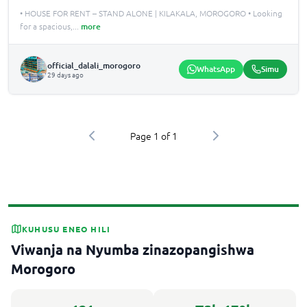
• HOUSE FOR RENT – STAND ALONE | KILAKALA, MOROGORO • Looking
for a spacious,
...
more
official_dalali_morogoro
WhatsApp
Simu
29 days ago
Page
1
of
1
KUHUSU ENEO HILI
Viwanja na Nyumba zinazopangishwa
Morogoro