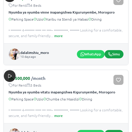
For Rent
4 Beds
Nyumba ya vyumba vinne inapangishwa Kigurunyembe, Morogoro
Parking Space
Uzio
Karibu na Stendi ya Mabasi
Dining
• ••••••••• 4-•••••••• ••••• ••• ••••– ••••••••••••, •••••••• Looking for a comfortable,
secure, and family-friendly
...
more
dalalimshiu_moro
WhatsApp
Simu
10 days ago
Sh.
500,000
/month
For Rent
3 Beds
Nyumba ya vyumba vitatu inapangishwa Kigurunyembe, Morogoro
Parking Space
Uzio
Chumba cha Msaidizi
Dining
• ••••••••• 4-•••••••• ••••• ••• ••••– ••••••••••••, •••••••• Looking for a comfortable,
secure, and family-friendly
...
more