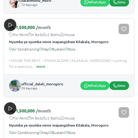
dalalimshiu_moro
WhatsApp
Simu
10 days ago
Sh.
1,500,000
/month
For Rent
4 Beds
2 Baths
House
Nyumba ya vyumba vinne inapangishwa Kilakala, Morogoro
Air Conditioning
Maji
Bustani
Stoo
• HOUSE FOR RENT – STAND ALONE | KILAKALA, MOROGORO • Looking
for a spacious,
...
more
official_dalali_morogoro
WhatsApp
Simu
29 days ago
Sh.
1,500,000
/month
For Rent
4 Beds
2 Baths
House
Nyumba ya vyumba vinne inapangishwa Kilakala, Morogoro
Air Conditioning
Maji
Bustani
Stoo