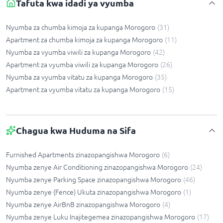
Tafuta kwa idadi ya vyumba
Nyumba za chumba kimoja za kupanga Morogoro
(
31
)
Apartment za chumba kimoja za kupanga Morogoro
(
11
)
Nyumba za vyumba viwili za kupanga Morogoro
(
42
)
Apartment za vyumba viwili za kupanga Morogoro
(
26
)
Nyumba za vyumba vitatu za kupanga Morogoro
(
35
)
Apartment za vyumba vitatu za kupanga Morogoro
(
15
)
Chagua kwa Huduma na Sifa
Furnished Apartments zinazopangishwa Morogoro
(
6
)
Nyumba zenye Air Conditioning zinazopangishwa Morogoro
(
24
)
Nyumba zenye Parking Space zinazopangishwa Morogoro
(
46
)
Nyumba zenye (Fence) Ukuta zinazopangishwa Morogoro
(
1
)
Nyumba zenye AirBnB zinazopangishwa Morogoro
(
4
)
Nyumba zenye Luku Inajitegemea zinazopangishwa Morogoro
(
17
)