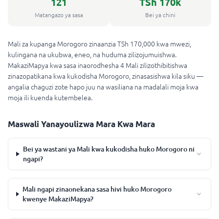
121
TSh 170k
Matangazo ya sasa
Bei ya chini
Mali za kupanga Morogoro zinaanzia TSh 170,000 kwa mwezi,
kulingana na ukubwa, eneo, na huduma zilizojumuishwa.
MakaziMapya kwa sasa inaorodhesha 4 Mali zilizothibitishwa
zinazopatikana kwa kukodisha Morogoro, zinasasishwa kila siku —
angalia chaguzi zote hapo juu na wasiliana na madalali moja kwa
moja ili kuenda kutembelea.
Maswali Yanayoulizwa Mara Kwa Mara
Bei ya wastani ya Mali kwa kukodisha huko Morogoro ni
ngapi?
Mali ngapi zinaonekana sasa hivi huko Morogoro
kwenye MakaziMapya?