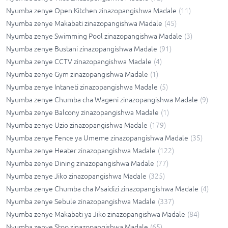
Nyumba zenye Open Kitchen zinazopangishwa Madale
(
11
)
Nyumba zenye Makabati zinazopangishwa Madale
(
45
)
Nyumba zenye Swimming Pool zinazopangishwa Madale
(
3
)
Nyumba zenye Bustani zinazopangishwa Madale
(
91
)
Nyumba zenye CCTV zinazopangishwa Madale
(
4
)
Nyumba zenye Gym zinazopangishwa Madale
(
1
)
Nyumba zenye Intaneti zinazopangishwa Madale
(
5
)
Nyumba zenye Chumba cha Wageni zinazopangishwa Madale
(
9
)
Nyumba zenye Balcony zinazopangishwa Madale
(
1
)
Nyumba zenye Uzio zinazopangishwa Madale
(
179
)
Nyumba zenye Fence ya Umeme zinazopangishwa Madale
(
35
)
Nyumba zenye Heater zinazopangishwa Madale
(
122
)
Nyumba zenye Dining zinazopangishwa Madale
(
77
)
Nyumba zenye Jiko zinazopangishwa Madale
(
325
)
Nyumba zenye Chumba cha Msaidizi zinazopangishwa Madale
(
4
)
Nyumba zenye Sebule zinazopangishwa Madale
(
337
)
Nyumba zenye Makabati ya Jiko zinazopangishwa Madale
(
84
)
Nyumba zenye Stoo zinazopangishwa Madale
(
65
)