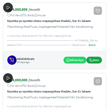
Sh.
4,000,000
/month
For Rent
5 Beds
House
Nyumba ya vyumba vitano inapangishwa Madale, Dar Es Salaam
Swimming Pool
Luku Inajitegemea
Intaneti
Air Conditioning
• Luxurious Stand alone for (Rents) inapangishwa
——————————————————————— At Madale_Dar es
salaam,Tz••• ———————————————— •️ 5bedroom
...
more
dalalidoktatz
WhatsApp
Simu
29 days ago
Sh.
4,000,000
/month
For Rent
5 Beds
House
Nyumba ya vyumba vitano inapangishwa Madale, Dar Es Salaam
Swimming Pool
Luku Inajitegemea
Intaneti
Air Conditioning
• Luxurious Stand alone for (Rents) inapangishwa