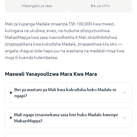
Matangazo ya sasa
Bei ya chini
Mali za kupanga Madale zinaanzia TSh 100,000 kwa mwezi,
kulingana na ukubwa, eneo, na huduma zilizojumuishwa.
MakaziMapya kwa sasa inaorodhesha 4 Mali zilizothibitishwa
zinazopatikana kwa kukodisha Madale, zinasasishwa kila siku —
angalia chaguzi zote hapo juu na wasiliana na madalali moja kwa
moja ili kuenda kutembelea.
Maswali Yanayoulizwa Mara Kwa Mara
Bei ya wastani ya Mali kwa kukodisha huko Madale ni
ngapi?
Mali ngapi zinaonekana sasa hivi huko Madale kwenye
MakaziMapya?