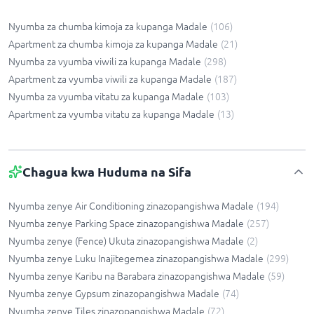
Nyumba za chumba kimoja za kupanga Madale
(
106
)
Apartment za chumba kimoja za kupanga Madale
(
21
)
Nyumba za vyumba viwili za kupanga Madale
(
298
)
Apartment za vyumba viwili za kupanga Madale
(
187
)
Nyumba za vyumba vitatu za kupanga Madale
(
103
)
Apartment za vyumba vitatu za kupanga Madale
(
13
)
Chagua kwa Huduma na Sifa
Nyumba zenye Air Conditioning zinazopangishwa Madale
(
194
)
Nyumba zenye Parking Space zinazopangishwa Madale
(
257
)
Nyumba zenye (Fence) Ukuta zinazopangishwa Madale
(
2
)
Nyumba zenye Luku Inajitegemea zinazopangishwa Madale
(
299
)
Nyumba zenye Karibu na Barabara zinazopangishwa Madale
(
59
)
Nyumba zenye Gypsum zinazopangishwa Madale
(
74
)
Nyumba zenye Tiles zinazopangishwa Madale
(
72
)