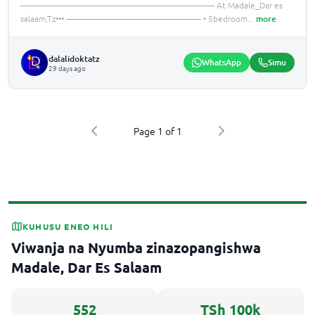
——————————————————————— At Madale_Dar es
salaam,Tz••• ———————————————— •️ 5bedroom
...
more
dalalidoktatz
WhatsApp
Simu
29 days ago
Page
1
of
1
KUHUSU ENEO HILI
Viwanja na Nyumba zinazopangishwa
Madale, Dar Es Salaam
552
TSh 100k