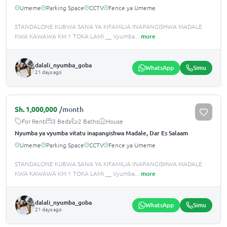
Umeme
Parking Space
CCTV
Fence ya Umeme
STANDALONE KUBWA SANA YA KIFAMILIA INAPANGISHWA MADALE
KWA KAWAWA KM 1 TOKA LAMI __ Vyumba
...
more
dalali_nyumba_goba
WhatsApp
Simu
21 days ago
Sh.
1,000,000
/month
For Rent
3 Beds
2 Baths
House
Nyumba ya vyumba vitatu inapangishwa Madale, Dar Es Salaam
Umeme
Parking Space
CCTV
Fence ya Umeme
STANDALONE KUBWA SANA YA KIFAMILIA INAPANGISHWA MADALE
KWA KAWAWA KM 1 TOKA LAMI __ Vyumba
...
more
dalali_nyumba_goba
WhatsApp
Simu
21 days ago