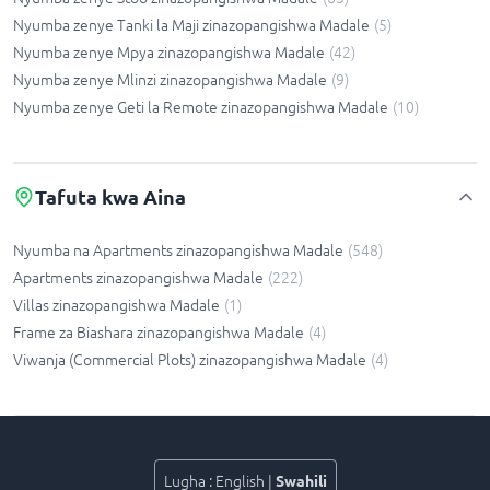
Nyumba zenye Tanki la Maji zinazopangishwa Madale
(
5
)
Nyumba zenye Mpya zinazopangishwa Madale
(
42
)
Nyumba zenye Mlinzi zinazopangishwa Madale
(
9
)
Nyumba zenye Geti la Remote zinazopangishwa Madale
(
10
)
Tafuta kwa Aina
Nyumba na Apartments zinazopangishwa Madale
(
548
)
Apartments zinazopangishwa Madale
(
222
)
Villas zinazopangishwa Madale
(
1
)
Frame za Biashara zinazopangishwa Madale
(
4
)
Viwanja (Commercial Plots) zinazopangishwa Madale
(
4
)
Lugha
:
English
|
Swahili