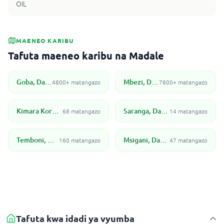
OIL
MAENEO KARIBU
Tafuta maeneo karibu na Madale
Goba, Dar Es Salaam
Mbezi, Dar Es Salaam
4800+ matangazo
7800+ matangazo
Kimara Korogwe, Dar es Salaam
Saranga, Dar Es Salaam
68 matangazo
14 matangazo
Temboni, Dar es Salaam
Msigani, Dar Es Salaam
160 matangazo
47 matangazo
Tafuta kwa idadi ya vyumba