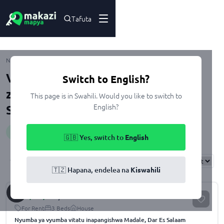
Tafuta
Madale
Nyumbani
Kupangisha
Dar Es Salaam
Ubungo
Viwanja na Nyumba zenye CCTV
Switch to English?
zinazopangishwa Madale, Dar Es
This page is in Swahili. Would you like to switch to
English?
Salaam
Huduma
:
cctv
🇬🇧 Yes, switch to
English
Results
Found
4
Sort By:
🇹🇿 Hapana, endelea na
Kiswahili
Sh.
1,000,000
/month
For Rent
3 Beds
House
Nyumba ya vyumba vitatu inapangishwa Madale, Dar Es Salaam