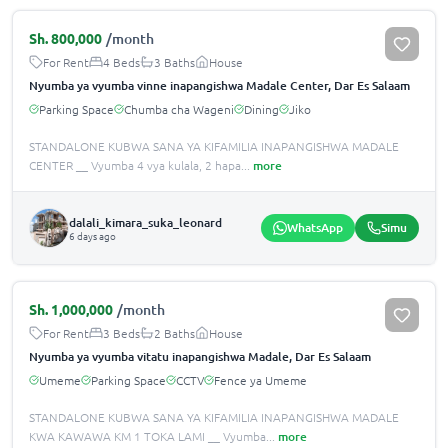
Sh.
800,000
/month
For Rent
4 Beds
3 Baths
House
Nyumba ya vyumba vinne inapangishwa Madale Center, Dar Es Salaam
Parking Space
Chumba cha Wageni
Dining
Jiko
STANDALONE KUBWA SANA YA KIFAMILIA INAPANGISHWA MADALE
CENTER __ Vyumba 4 vya kulala, 2 hapa
...
more
dalali_kimara_suka_leonard
WhatsApp
Simu
6 days ago
Sh.
1,000,000
/month
For Rent
3 Beds
2 Baths
House
Nyumba ya vyumba vitatu inapangishwa Madale, Dar Es Salaam
Umeme
Parking Space
CCTV
Fence ya Umeme
STANDALONE KUBWA SANA YA KIFAMILIA INAPANGISHWA MADALE
KWA KAWAWA KM 1 TOKA LAMI __ Vyumba
...
more