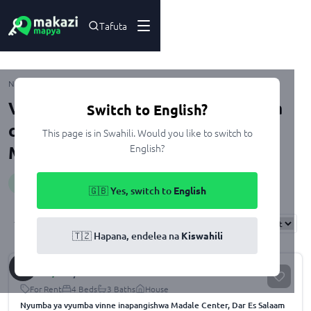
Tafuta
Madale
Nyumbani
Kupangisha
Dar Es Salaam
Ubungo
Viwanja na Nyumba zenye Chumba
Switch to English?
cha Msaidizi zinazopangishwa
This page is in Swahili. Would you like to switch to
English?
Madale, Dar Es Salaam
Huduma
:
servantQuarter
🇬🇧 Yes, switch to
English
Results
Found
4
Sort By:
🇹🇿 Hapana, endelea na
Kiswahili
Sh.
800,000
/month
For Rent
4 Beds
3 Baths
House
Nyumba ya vyumba vinne inapangishwa Madale Center, Dar Es Salaam