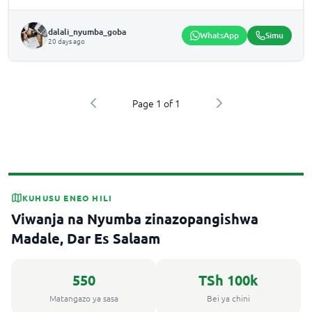
dalali_nyumba_goba
WhatsApp
Simu
20 days ago
Page
1
of
1
KUHUSU ENEO HILI
Viwanja na Nyumba zinazopangishwa
Madale, Dar Es Salaam
550
TSh 100k
Matangazo ya sasa
Bei ya chini