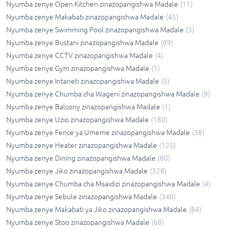
Nyumba zenye Open Kitchen zinazopangishwa Madale
(
11
)
Nyumba zenye Makabati zinazopangishwa Madale
(
45
)
Nyumba zenye Swimming Pool zinazopangishwa Madale
(
3
)
Nyumba zenye Bustani zinazopangishwa Madale
(
89
)
Nyumba zenye CCTV zinazopangishwa Madale
(
4
)
Nyumba zenye Gym zinazopangishwa Madale
(
1
)
Nyumba zenye Intaneti zinazopangishwa Madale
(
5
)
Nyumba zenye Chumba cha Wageni zinazopangishwa Madale
(
9
)
Nyumba zenye Balcony zinazopangishwa Madale
(
1
)
Nyumba zenye Uzio zinazopangishwa Madale
(
180
)
Nyumba zenye Fence ya Umeme zinazopangishwa Madale
(
38
)
Nyumba zenye Heater zinazopangishwa Madale
(
125
)
Nyumba zenye Dining zinazopangishwa Madale
(
80
)
Nyumba zenye Jiko zinazopangishwa Madale
(
328
)
Nyumba zenye Chumba cha Msaidizi zinazopangishwa Madale
(
4
)
Nyumba zenye Sebule zinazopangishwa Madale
(
340
)
Nyumba zenye Makabati ya Jiko zinazopangishwa Madale
(
84
)
Nyumba zenye Stoo zinazopangishwa Madale
(
68
)