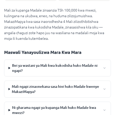
Mali za kupanga Madale zinaanzia TSh 100,000 kwa mwezi,
kulingana na ukubwa, eneo, na huduma zilizojumuishwa.
MakaziMapya kwa sasa inaorodhesha 4 Mali zilizothibitishwa
zinazopatikana kwa kukodisha Madale, zinasasishwa kila siku —
angalia chaguzi zote hapo juu na wasiliana na madalali moja kwa
moja ili kuenda kutembelea.
Maswali Yanayoulizwa Mara Kwa Mara
Bei ya wastani ya Mali kwa kukodisha huko Madale ni
ngapi?
Mali ngapi zinaonekana sasa hivi huko Madale kwenye
MakaziMapya?
Ni gharama ngapi ya kupanga Mali huko Madale kwa
mwezi?