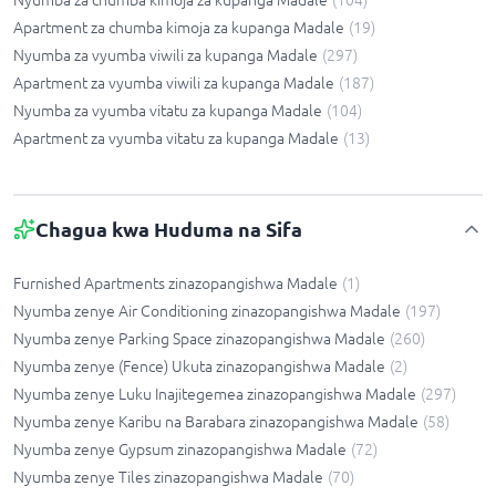
Apartment za chumba kimoja za kupanga Madale
(
19
)
Nyumba za vyumba viwili za kupanga Madale
(
297
)
Apartment za vyumba viwili za kupanga Madale
(
187
)
Nyumba za vyumba vitatu za kupanga Madale
(
104
)
Apartment za vyumba vitatu za kupanga Madale
(
13
)
Chagua kwa Huduma na Sifa
Furnished Apartments zinazopangishwa Madale
(
1
)
Nyumba zenye Air Conditioning zinazopangishwa Madale
(
197
)
Nyumba zenye Parking Space zinazopangishwa Madale
(
260
)
Nyumba zenye (Fence) Ukuta zinazopangishwa Madale
(
2
)
Nyumba zenye Luku Inajitegemea zinazopangishwa Madale
(
297
)
Nyumba zenye Karibu na Barabara zinazopangishwa Madale
(
58
)
Nyumba zenye Gypsum zinazopangishwa Madale
(
72
)
Nyumba zenye Tiles zinazopangishwa Madale
(
70
)