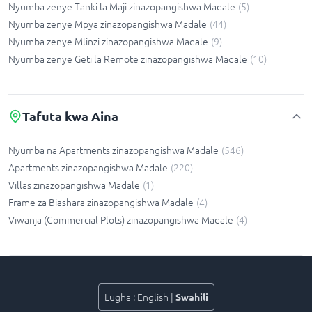
Nyumba zenye Tanki la Maji zinazopangishwa Madale
(
5
)
Nyumba zenye Mpya zinazopangishwa Madale
(
44
)
Nyumba zenye Mlinzi zinazopangishwa Madale
(
9
)
Nyumba zenye Geti la Remote zinazopangishwa Madale
(
10
)
Tafuta kwa Aina
Nyumba na Apartments zinazopangishwa Madale
(
546
)
Apartments zinazopangishwa Madale
(
220
)
Villas zinazopangishwa Madale
(
1
)
Frame za Biashara zinazopangishwa Madale
(
4
)
Viwanja (Commercial Plots) zinazopangishwa Madale
(
4
)
Lugha
:
English
|
Swahili