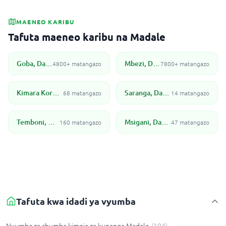
MAENEO KARIBU
Tafuta maeneo karibu na Madale
Goba, Dar Es Salaam
Mbezi, Dar Es Salaam
4800+ matangazo
7800+ matangazo
Kimara Korogwe, Dar es Salaam
Saranga, Dar Es Salaam
68 matangazo
14 matangazo
Temboni, Dar es Salaam
Msigani, Dar Es Salaam
160 matangazo
47 matangazo
Tafuta kwa idadi ya vyumba
Nyumba za chumba kimoja za kupanga Madale
(
104
)