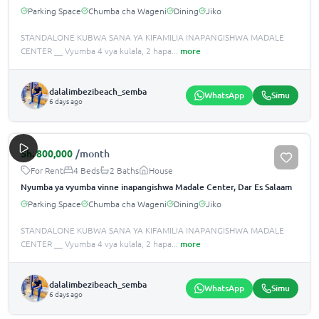
Parking Space
Chumba cha Wageni
Dining
Jiko
STANDALONE KUBWA SANA YA KIFAMILIA INAPANGISHWA MADALE
CENTER __ Vyumba 4 vya kulala, 2 hapa
...
more
dalalimbezibeach_semba
WhatsApp
Simu
6 days ago
Sh.
800,000
/month
For Rent
4 Beds
2 Baths
House
Nyumba ya vyumba vinne inapangishwa Madale Center, Dar Es Salaam
Parking Space
Chumba cha Wageni
Dining
Jiko
STANDALONE KUBWA SANA YA KIFAMILIA INAPANGISHWA MADALE
CENTER __ Vyumba 4 vya kulala, 2 hapa
...
more
dalalimbezibeach_semba
WhatsApp
Simu
6 days ago