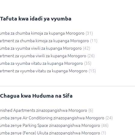
Tafuta kwa idadi ya vyumba
umba za chumba kimoja za kupanga Morogoro
(
31
)
artment za chumba kimoja za kupanga Morogoro
(
11
)
umba za vyumba viwili za kupanga Morogoro
(
42
)
rtment za vyumba viwili za kupanga Morogoro
(
26
)
umba za vyumba vitatu za kupanga Morogoro
(
35
)
artment za vyumba vitatu za kupanga Morogoro
(
15
)
Chagua kwa Huduma na Sifa
rnished Apartments zinazopangishwa Morogoro
(
6
)
umba zenye Air Conditioning zinazopangishwa Morogoro
(
24
)
umba zenye Parking Space zinazopangishwa Morogoro
(
46
)
umba zenye (Fence) Ukuta zinazopangishwa Morogoro
(
1
)