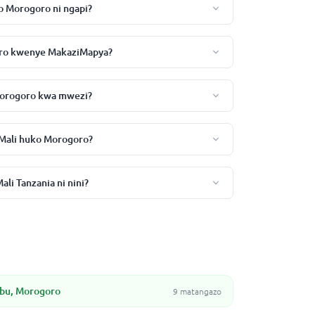
o Morogoro ni ngapi?
goro kwenye MakaziMapya?
Morogoro kwa mwezi?
 Mali huko Morogoro?
li Tanzania ni nini?
bu, Morogoro
9 matangazo