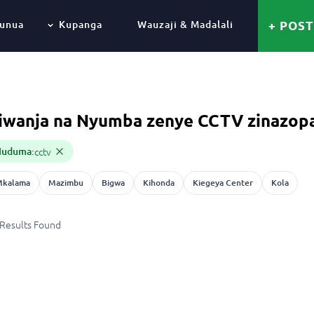
unua
Kupanga
Wauzaji & Madalali
+ POST
iwanja na Nyumba zenye CCTV zinazop
Huduma
:
cctv
Mkalama
Mazimbu
Bigwa
Kihonda
Kiegeya Center
Kola
Results
Found