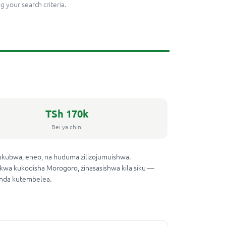
g your search criteria.
TSh 170k
Bei ya chini
ukubwa, eneo, na huduma zilizojumuishwa.
 kwa kukodisha Morogoro, zinasasishwa kila siku —
uenda kutembelea.