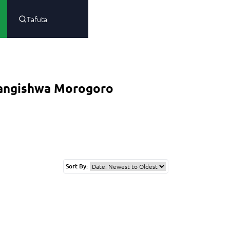
Tafuta
angishwa Morogoro
Sort By: