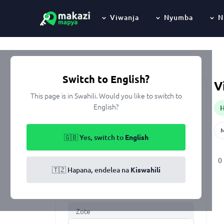
Viwanja
Nyumba
N
Morogoro
Nyumbani
Kupangisha
Switch to English?
V
This page is in Swahili. Would you like to switch to
Keyword
English?
🇬🇧 Yes, switch to
English
Eneo
0
All of Tanzania
🇹🇿 Hapana, endelea na
Kiswahili
Aina ya makazi
Zote