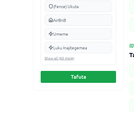
(Fence) Ukuta
AirBnB
Umeme
Luku Inajitegemea
T
Show all (60 more)
Tafuta