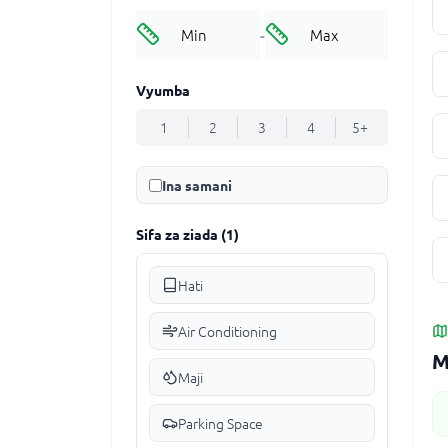
-
Vyumba
1
2
3
4
5+
Ina samani
Sifa za ziada
(
1
)
Hati
Air Conditioning
M
Maji
Parking Space