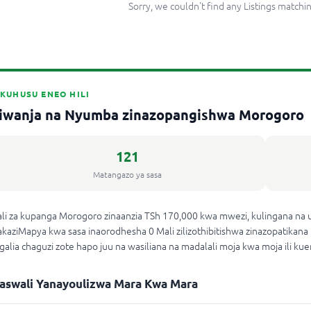
Sorry, we couldn't find any Listings matchin
KUHUSU ENEO HILI
iwanja na Nyumba zinazopangishwa Morogoro
121
Matangazo ya sasa
li za kupanga Morogoro zinaanzia TSh 170,000 kwa mwezi, kulingana na 
kaziMapya kwa sasa inaorodhesha 0 Mali zilizothibitishwa zinazopatikana
galia chaguzi zote hapo juu na wasiliana na madalali moja kwa moja ili k
aswali Yanayoulizwa Mara Kwa Mara