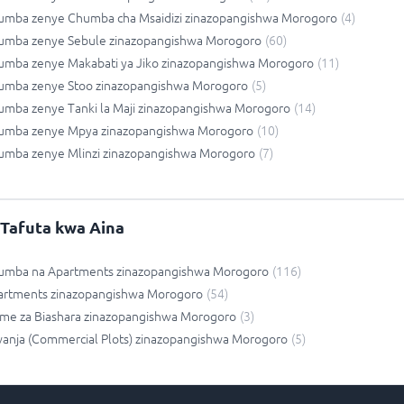
umba zenye Chumba cha Msaidizi zinazopangishwa Morogoro
(
4
)
umba zenye Sebule zinazopangishwa Morogoro
(
60
)
umba zenye Makabati ya Jiko zinazopangishwa Morogoro
(
11
)
umba zenye Stoo zinazopangishwa Morogoro
(
5
)
umba zenye Tanki la Maji zinazopangishwa Morogoro
(
14
)
umba zenye Mpya zinazopangishwa Morogoro
(
10
)
umba zenye Mlinzi zinazopangishwa Morogoro
(
7
)
Tafuta kwa Aina
umba na Apartments zinazopangishwa Morogoro
(
116
)
artments zinazopangishwa Morogoro
(
54
)
ame za Biashara zinazopangishwa Morogoro
(
3
)
anja (Commercial Plots) zinazopangishwa Morogoro
(
5
)