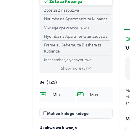
Zote za Kupanga
Zote za Zinazouzwa
Nyumba na Apartments za Kupanga
Viwanja vya vinavyouzwa
Nyumba na Apartments zinazouzwa
Frame au Sehemu za Biashara za
V
Kupanga
Mashamba ya yanayouzwa
Show more (3)
Bei
(TZS)
Ma
-
Ma
an
Malipo kidogo kidogo
M
Ukubwa wa kiwanja