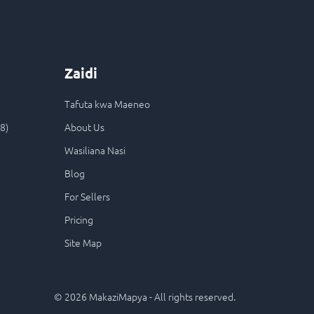
Zaidi
Tafuta kwa Maeneo
8)
About Us
Wasiliana Nasi
Blog
For Sellers
Pricing
Site Map
©
2026
MakaziMapya - All rights reserved.