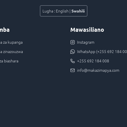
Lugha
:
English
|
Swahili
mba
Mawasiliano
 za kupanga
Instagram
a zinazouzwa
WhatsApp (+255 692 184 00
za biashara
+255 692 184 008
info@makazimapya.com