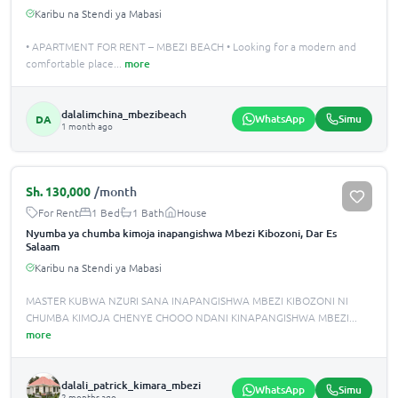
Karibu na Stendi ya Mabasi
• APARTMENT FOR RENT – MBEZI BEACH • Looking for a modern and
comfortable place
...
more
dalalimchina_mbezibeach
WhatsApp
Simu
DA
1 month ago
Sh.
130,000
/month
For Rent
1 Bed
1 Bath
House
Nyumba ya chumba kimoja inapangishwa Mbezi Kibozoni, Dar Es
Salaam
Karibu na Stendi ya Mabasi
MASTER KUBWA NZURI SANA INAPANGISHWA MBEZI KIBOZONI NI
CHUMBA KIMOJA CHENYE CHOOO NDANI KINAPANGISHWA MBEZI
...
more
dalali_patrick_kimara_mbezi
WhatsApp
Simu
2 months ago