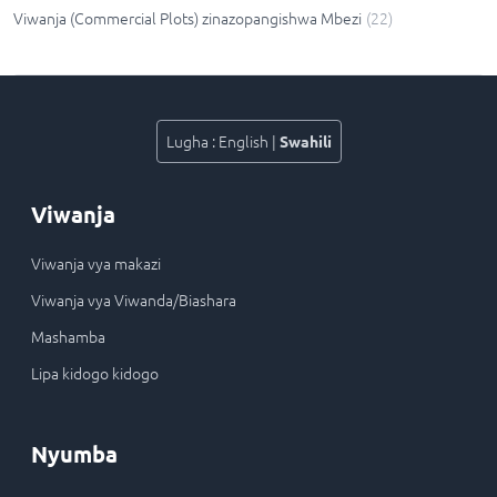
Viwanja (Commercial Plots) zinazopangishwa Mbezi
(
22
)
Lugha
:
English
|
Swahili
Viwanja
Viwanja vya makazi
Viwanja vya Viwanda/Biashara
Mashamba
Lipa kidogo kidogo
Nyumba