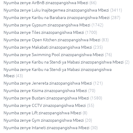
Nyumba zenye AirBnB zinazopangishwa Mbezi
(
66
)
Nyumba zenye Luku Inajitegemea zinazopangishwa Mbezi
(
3411
)
Nyumba zenye Karibu na Barabara zinazopangishwa Mbezi
(
287
)
Nyumba zenye Gypsum zinazopangishwa Mbezi
(
1742
)
Nyumba zenye Tiles zinazopangishwa Mbezi
(
1700
)
Nyumba zenye Open Kitchen zinazopangishwa Mbezi
(
83
)
Nyumba zenye Makabati zinazopangishwa Mbezi
(
235
)
Nyumba zenye Swimming Pool zinazopangishwa Mbezi
(
76
)
Nyumba zenye Karibu na Stendi ya Mabasi zinazopangishwa Mbezi
(
2
)
Nyumba zenye Karibu na Stendi ya Mabasi zinazopangishwa
Mbezi
(
43
)
Nyumba zenye Jenereta zinazopangishwa Mbezi
(
121
)
Nyumba zenye Kisima zinazopangishwa Mbezi
(
70
)
Nyumba zenye Bustani zinazopangishwa Mbezi
(
1580
)
Nyumba zenye CCTV zinazopangishwa Mbezi
(
55
)
Nyumba zenye Lift zinazopangishwa Mbezi
(
8
)
Nyumba zenye Gym zinazopangishwa Mbezi
(
20
)
Nyumba zenye Intaneti zinazopangishwa Mbezi
(
30
)