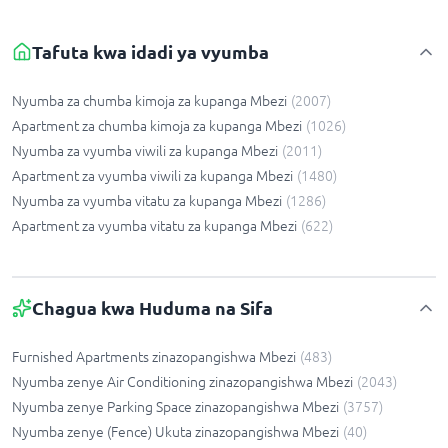
Tafuta kwa idadi ya vyumba
Nyumba za chumba kimoja za kupanga Mbezi
(
2007
)
Apartment za chumba kimoja za kupanga Mbezi
(
1026
)
Nyumba za vyumba viwili za kupanga Mbezi
(
2011
)
Apartment za vyumba viwili za kupanga Mbezi
(
1480
)
Nyumba za vyumba vitatu za kupanga Mbezi
(
1286
)
Apartment za vyumba vitatu za kupanga Mbezi
(
622
)
Chagua kwa Huduma na Sifa
Furnished Apartments zinazopangishwa Mbezi
(
483
)
Nyumba zenye Air Conditioning zinazopangishwa Mbezi
(
2043
)
Nyumba zenye Parking Space zinazopangishwa Mbezi
(
3757
)
Nyumba zenye (Fence) Ukuta zinazopangishwa Mbezi
(
40
)