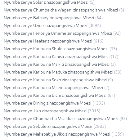
Nyumba zenye Solar zinazopangishwa Mbezi
(
5
)
Nyumba zenye Chumba cha Wageni zinazopangishwa Mbezi
(
3
)
Nyumba zenye Balcony zinazopangishwa Mbezi
(
64
)
Nyumba zenye Uzio zinazopangishwa Mbezi
(
3094
)
Nyumba zenye Fence ya Umeme zinazopangishwa Mbezi
(
92
)
Nyumba zenye Heater zinazopangishwa Mbezi
(
616
)
Nyumba zenye Karibu na Shule zinazopangishwa Mbezi
(
33
)
Nyumba zenye Karibu na Kanisa zinazopangishwa Mbezi
(
17
)
Nyumba zenye Karibu na Msikiti zinazopangishwa Mbezi
(
3
)
Nyumba zenye Karibu na Maduka zinazopangishwa Mbezi
(
33
)
Nyumba zenye Karibu na Soko zinazopangishwa Mbezi
(
9
)
Nyumba zenye Karibu na Mji zinazopangishwa Mbezi
(
2
)
Nyumba zenye Karibu na Bichi zinazopangishwa Mbezi
(
61
)
Nyumba zenye Dining zinazopangishwa Mbezi
(
1292
)
Nyumba zenye Jiko zinazopangishwa Mbezi
(
3015
)
Nyumba zenye Chumba cha Msaidizi zinazopangishwa Mbezi
(
93
)
Nyumba zenye Sebule zinazopangishwa Mbezi
(
2883
)
Nyumba zenye Makabati ya Jiko zinazopangishwa Mbezi
(
1259
)