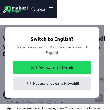
Tafuta
Mbezi
Nyumbani
Kupangisha
Dar Es Salaam
Ubungo
Viwanja na Nyumba Karibu na Stendi
Switch to English?
ya Mabasi zinazopangishwa Mbezi,
This page is in Swahili. Would you like to switch to
English?
Dar Es Salaam
Huduma
:
nearBusStation
🇬🇧 Yes, switch to
English
Results
Found
2
Sort By:
🇹🇿 Hapana, endelea na
Kiswahili
$
1,200
/month
For Rent
3 Beds
3 Baths
Apartment
Apartment ya vyumba vitatu inapangishwa Mbezi Beach, Dar Es Salaam