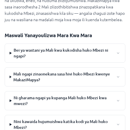
na ukubwa, eneo, na huduma zilizojumuishwa. MakaziMapya kwa
sasa inaorodhesha 2 Mali zilizothibitishwa zinazopatikana kwa
kukodisha Mbezi, zinasasishwa kila siku — angalia chaguzi zote hapo
juu na wasiliana na madalali moja kwa moja ili kuenda kutembelea.
Maswali Yanayoulizwa Mara Kwa Mara
Bei ya wastani ya Mali kwa kukodisha huko Mbezi ni
ngapi?
Mali ngapi zinaonekana sasa hivi huko Mbezi kwenye
MakaziMapya?
Ni gharama ngapi ya kupanga Mali huko Mbezi kwa
mwezi?
Nini kawaida hujumuishwa katika kodi ya Mali huko
Mbezi?