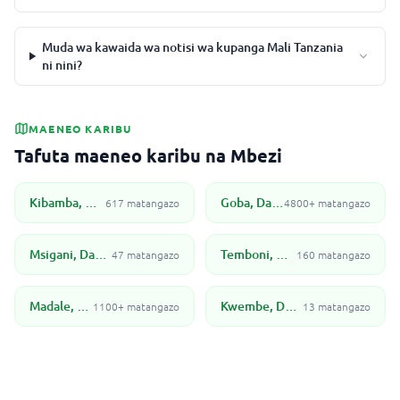
Muda wa kawaida wa notisi wa kupanga Mali Tanzania
ni nini?
MAENEO KARIBU
Tafuta maeneo karibu na Mbezi
Kibamba, Dar Es Salaam
Goba, Dar Es Salaam
617 matangazo
4800+ matangazo
Msigani, Dar Es Salaam
Temboni, Dar es Salaam
47 matangazo
160 matangazo
Madale, Dar Es Salaam
Kwembe, Dar Es Salaam
1100+ matangazo
13 matangazo